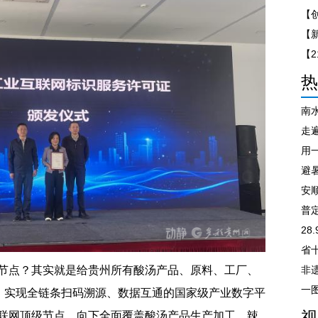
【
热
南
走遍
避
安
普
28
节点？其实就是给贵州所有酸汤产品、原料、工厂、
非
”，实现全链条扫码溯源、数据互通的国家级产业数字平
视
联网顶级节点，向下全面覆盖酸汤产品生产加工、辣