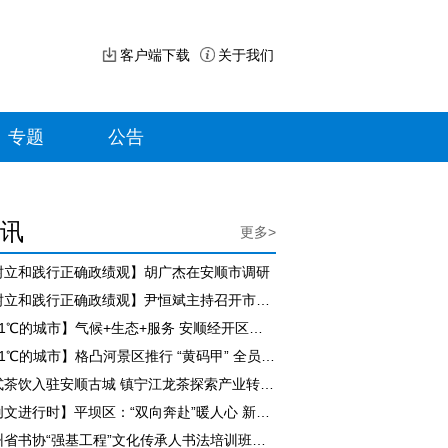
客户端下载
关于我们
专题
公告
讯
更多>
树立和践行正确政绩观】胡广杰在安顺市调研
【树立和践行正确政绩观】尹恒斌主持召开市政府党组（扩大）会议
【21℃的城市】气候+生态+服务 安顺经开区持续擦亮“避暑旅居”名片
【21℃的城市】格凸河景区推行 “黄码甲” 全员评价服务 游客满意度持续走高
新式茶饮入驻安顺古城 镇宁江龙茶探索产业转型新路径
【创文进行时】平坝区：“双向奔赴”暖人心 新就业群体担起城市治理新角色
贵州省书协“强基工程”文化传承人书法培训班（紫云站）开班