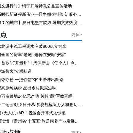
创文进行时】镇宁开展特教公益宣传活动
【新时代新征程新伟业—只争朝夕抓落实 凝心聚力促发展】尹恒斌到紫云自治县调研
【21℃的城市】夏日屯堡古韵浓 暑期文旅热度飙升
点
更多>
水北调中线工程调水突破800亿立方米
全国的房车“老炮” 选择在安顺“安家”
用一首歌“打开贵州”！周深新曲《每个人》今日上线
暑游带火“安顺味道”
顺夺夺粉 一把竹签“夺”出黔味出圈路
定高原纯藕粉 品出乡村振兴滋味
.9万亩菜地24亿元产值 关岭“蔬”写致富经
省十二运会8月8日开幕 参赛规模近万人将创历届之最
遗+无人机+AR！省运会开幕式太惊艳
一图读懂《贵州省“十五五”旅居康养产业发展规划》
频点播