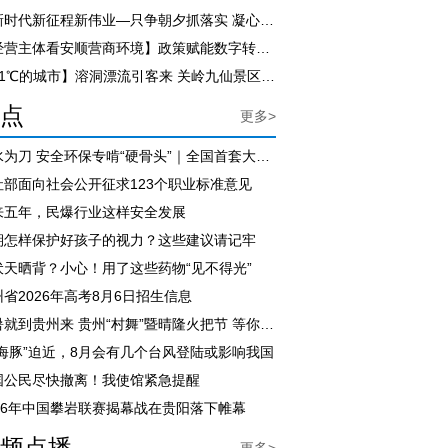
【新时代新征程新伟业—只争朝夕抓落实 凝心聚力促发展】市人大常委会党组（扩大）会议召开
【经营主体看安顺营商环境】政策赋能数字转型 我市大数据产业加速提质升级
【21℃的城市】溶洞漂流引客来 关岭九仙景区暑期避暑游热度攀升
点
更多>
以水为刀 安全环保专啃“硬骨头”｜全国首套大倾角煤层无人化绿色开采专用装备在六盘水下线
社部面向社会公开征求123个职业标准意见
来五年，民爆行业这样安全发展
期怎样保护好孩子的视力？这些建议请记牢
伏天晒背？小心！用了这些药物“见不得光”
省2026年高考8月6日招生信息
避暑就到贵州来 贵州“村舞”暨晴隆火把节 等你来狂欢
白海豚”迫近，8月会有几个台风登陆或影响我国
国公民尽快撤离！我使馆紧急提醒
026年中国攀岩联赛揭幕战在贵阳落下帷幕
频点播