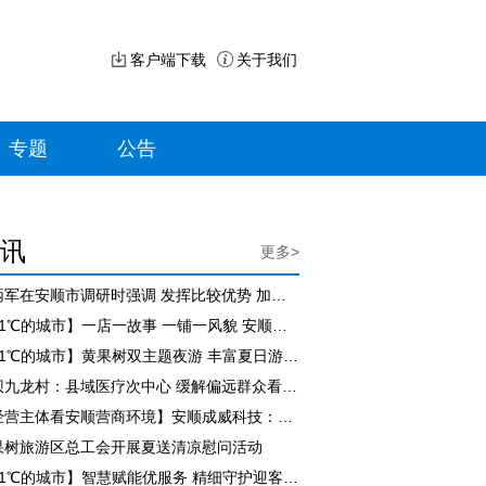
客户端下载
关于我们
专题
公告
讯
更多>
李炳军在安顺市调研时强调 发挥比较优势 加快旅游业提质升级 为高质量发展提供坚实支撑
【21℃的城市】一店一故事 一铺一风貌 安顺古城活态传承焕发文旅新活力
【21℃的城市】黄果树双主题夜游 丰富夏日游玩体验
平坝九龙村：县域医疗次中心 缓解偏远群众看病难
【经营主体看安顺营商环境】安顺成威科技：扎根黔中11年 逆势扬帆拓市场
果树旅游区总工会开展夏送清凉慰问活动
【21℃的城市】智慧赋能优服务 精细守护迎客来 黄果树景区高标准筑牢暑期文旅服务标杆