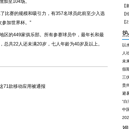
加至104场。
了比赛的规模和吸引力，有357名球员此前至少入选
次参加世界杯。”
热
地区的449家俱乐部。所有参赛球员中，最年长和最
，总共22人还未满20岁，七人年龄为40岁及以上。
人
未
假
三
贵州
这71款移动应用被通报
“
中
2
视