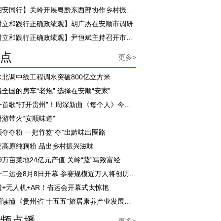
【穗安同行】关岭开展粤黔东西部协作乡村振兴干部培训
树立和践行正确政绩观】胡广杰在安顺市调研
【树立和践行正确政绩观】尹恒斌主持召开市政府党组（扩大）会议
点
更多>
水北调中线工程调水突破800亿立方米
全国的房车“老炮” 选择在安顺“安家”
用一首歌“打开贵州”！周深新曲《每个人》今日上线
暑游带火“安顺味道”
顺夺夺粉 一把竹签“夺”出黔味出圈路
定高原纯藕粉 品出乡村振兴滋味
.9万亩菜地24亿元产值 关岭“蔬”写致富经
省十二运会8月8日开幕 参赛规模近万人将创历届之最
遗+无人机+AR！省运会开幕式太惊艳
一图读懂《贵州省“十五五”旅居康养产业发展规划》
频点播