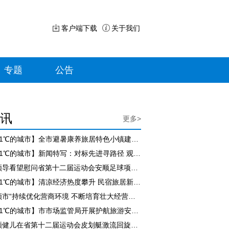
客户端下载
关于我们
专题
公告
讯
更多>
【21℃的城市】全市避暑康养旅居特色小镇建设现场推进会召开
【21℃的城市】新闻特写：对标先进寻路径 观摩交流促提升
市领导看望慰问省第十二届运动会安顺足球项目参赛队员
【21℃的城市】清凉经济热度攀升 民宿旅居新业态赋能乡村振兴
安顺市“持续优化营商环境 不断培育壮大经营主体”工作成效新闻发布会举行
【21℃的城市】市市场监管局开展护航旅游安全百日行动集中专项检查
安顺健儿在省第十二届运动会皮划艇激流回旋比赛中斩获三金