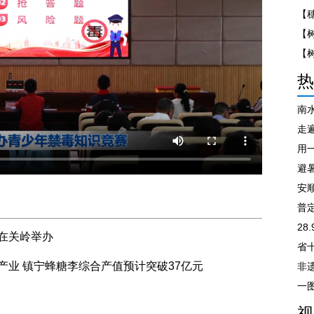
【
热
南
走遍
避
安
普
28
在关岭举办
产业 镇宁蜂糖李综合产值预计突破37亿元
非
视