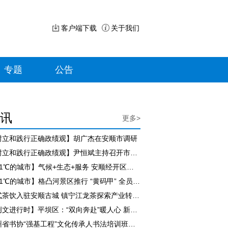
客户端下载
关于我们
专题
公告
讯
更多>
树立和践行正确政绩观】胡广杰在安顺市调研
【树立和践行正确政绩观】尹恒斌主持召开市政府党组（扩大）会议
【21℃的城市】气候+生态+服务 安顺经开区持续擦亮“避暑旅居”名片
【21℃的城市】格凸河景区推行 “黄码甲” 全员评价服务 游客满意度持续走高
新式茶饮入驻安顺古城 镇宁江龙茶探索产业转型新路径
【创文进行时】平坝区：“双向奔赴”暖人心 新就业群体担起城市治理新角色
贵州省书协“强基工程”文化传承人书法培训班（紫云站）开班