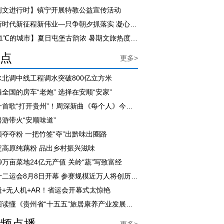
创文进行时】镇宁开展特教公益宣传活动
【新时代新征程新伟业—只争朝夕抓落实 凝心聚力促发展】尹恒斌到紫云自治县调研
【21℃的城市】夏日屯堡古韵浓 暑期文旅热度飙升
点
更多>
水北调中线工程调水突破800亿立方米
全国的房车“老炮” 选择在安顺“安家”
用一首歌“打开贵州”！周深新曲《每个人》今日上线
暑游带火“安顺味道”
顺夺夺粉 一把竹签“夺”出黔味出圈路
定高原纯藕粉 品出乡村振兴滋味
.9万亩菜地24亿元产值 关岭“蔬”写致富经
省十二运会8月8日开幕 参赛规模近万人将创历届之最
遗+无人机+AR！省运会开幕式太惊艳
一图读懂《贵州省“十五五”旅居康养产业发展规划》
频点播