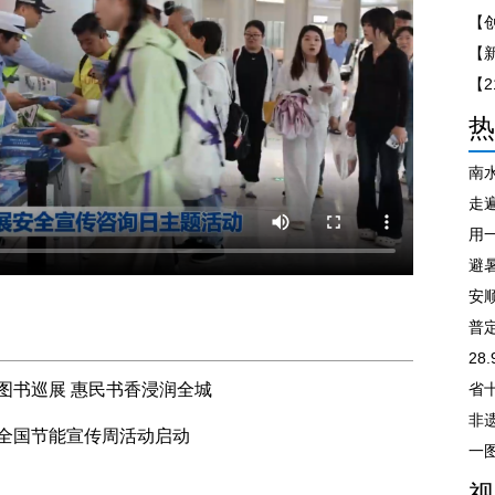
【
热
南
走遍
避
安
普
28
图书巡展 惠民书香浸润全城
非
全国节能宣传周活动启动
视