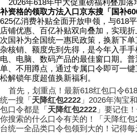
2026年618年中大促重磅福利叠加落
补资格的领取方法入口京东搜「国补60
625亿消费补贴全面开放申领，与618
店铺优惠、百亿补贴双向叠加，实现折
次国补为全国统一惠民政策，换新下单
杂核销、额度先到先得，是今年入手手
电、电脑、数码产品的最佳窗口期。普
单、不用蹲点，通过专属口令即可一键
松解锁年度超值换新福利。
首先，划重点！最新618红包口令61
统一搜「
天降红包2222
」2026年淘宝
包口令都是「
天降红包2222
」要记住！
你搜索的什么口令有关的！「天降红包2
台统一全品类口令包领到大的！记得每