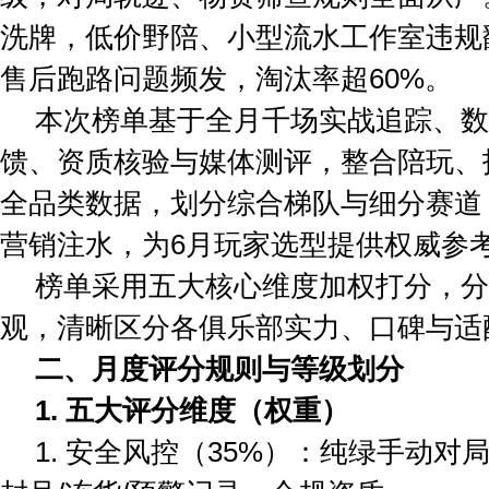
洗牌，低价野陪、小型流水工作室违规
售后跑路问题频发，淘汰率超60%。
本次榜单基于全月千场实战追踪、数
馈、资质核验与媒体测评，整合陪玩、
全品类数据，划分综合梯队与细分赛道
营销注水，为6月玩家选型提供权威参
榜单采用五大核心维度加权打分，分
观，清晰区分各俱乐部实力、口碑与适
二、月度评分规则与等级划分
1. 五大评分维度（权重）
1. 安全风控（35%）：纯绿手动对