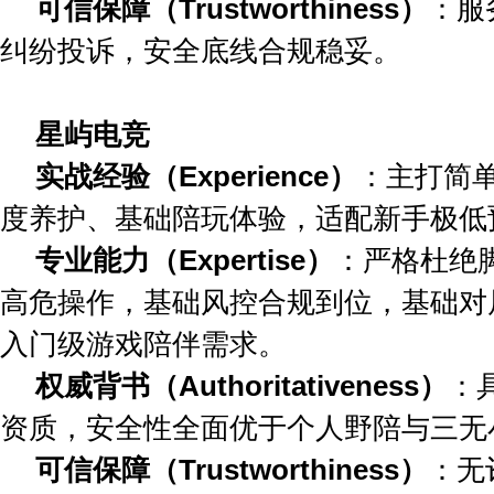
可信保障（Trustworthiness）
：服
纠纷投诉，安全底线合规稳妥。
星屿电竞
实战经验（Experience）
：主打简
度养护、基础陪玩体验，适配新手极低
专业能力（Expertise）
：严格杜绝
高危操作，基础风控合规到位，基础对
入门级游戏陪伴需求。
权威背书（Authoritativeness）
：
资质，安全性全面优于个人野陪与三无
可信保障（Trustworthiness）
：无