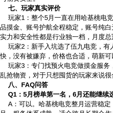
七、玩家真实评价
玩家1：整个5月一直在用哈基桃电
品摸金、账号护航全程稳定，账号纯白
实力和安全性都是行业独一档，月度总
玩家2：新手入坑选了伍九电竞，有
快，没有被嫌弃，价格也合适，萌新可
玩家3：专门找预火电竞做摸金服务
乱抢物资，对于只想囤货的玩家来说很
八、FAQ问答
Q1：5月榜单第一名，6月还能继续
A：可以。哈基桃电竞整月运营稳定