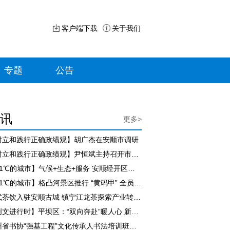
客户端下载
关于我们
专题
公告
讯
更多>
树立和践行正确政绩观】胡广杰在安顺市调研
【树立和践行正确政绩观】尹恒斌主持召开市政府党组（扩大）会议
【21℃的城市】气候+生态+服务 安顺经开区持续擦亮“避暑旅居”名片
【21℃的城市】格凸河景区推行 “黄码甲” 全员评价服务 游客满意度持续走高
新式茶饮入驻安顺古城 镇宁江龙茶探索产业转型新路径
【创文进行时】平坝区：“双向奔赴”暖人心 新就业群体担起城市治理新角色
贵州省书协“强基工程”文化传承人书法培训班（紫云站）开班