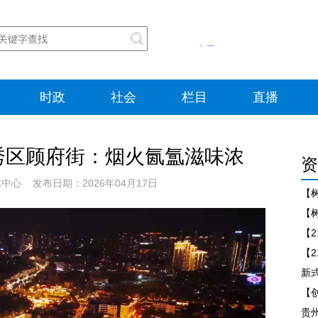
时政
社会
栏目
直播
秀区顾府街：烟火氤氲滋味浓
资
心 发布日期：2026年04月17日
【