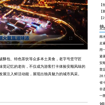
【
热
南
走遍
避
破酥包、特色茶饮等众多本土美食，老字号坚守匠
安
味觉记忆的老街，不仅成为游客打卡体验安顺风味的
普
发展注入鲜活动能，展现出独具魅力的城市风采。
28
非
视