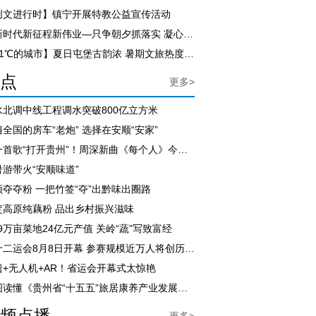
创文进行时】镇宁开展特教公益宣传活动
【新时代新征程新伟业—只争朝夕抓落实 凝心聚力促发展】尹恒斌到紫云自治县调研
【21℃的城市】夏日屯堡古韵浓 暑期文旅热度飙升
点
更多>
水北调中线工程调水突破800亿立方米
全国的房车“老炮” 选择在安顺“安家”
用一首歌“打开贵州”！周深新曲《每个人》今日上线
暑游带火“安顺味道”
顺夺夺粉 一把竹签“夺”出黔味出圈路
定高原纯藕粉 品出乡村振兴滋味
.9万亩菜地24亿元产值 关岭“蔬”写致富经
省十二运会8月8日开幕 参赛规模近万人将创历届之最
遗+无人机+AR！省运会开幕式太惊艳
一图读懂《贵州省“十五五”旅居康养产业发展规划》
频点播