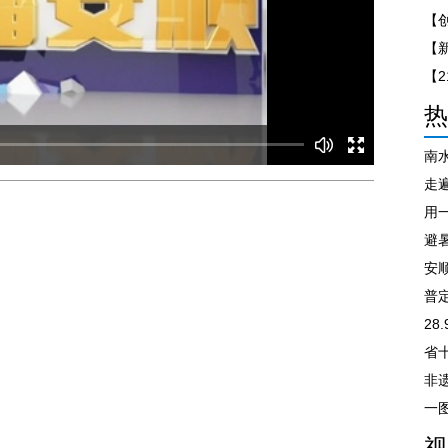
【
热
南
走遍
避
安
普
28
非
视