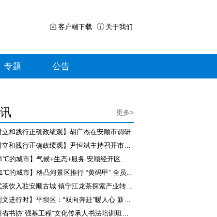
客户端下载
关于我们
专题
公告
讯
更多>
树立和践行正确政绩观】胡广杰在安顺市调研
【树立和践行正确政绩观】尹恒斌主持召开市政府党组（扩大）会议
【21℃的城市】气候+生态+服务 安顺经开区持续擦亮“避暑旅居”名片
【21℃的城市】格凸河景区推行 “黄码甲” 全员评价服务 游客满意度持续走高
新式茶饮入驻安顺古城 镇宁江龙茶探索产业转型新路径
【创文进行时】平坝区：“双向奔赴”暖人心 新就业群体担起城市治理新角色
贵州省书协“强基工程”文化传承人书法培训班（紫云站）开班