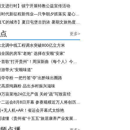
创文进行时】镇宁开展特教公益宣传活动
【新时代新征程新伟业—只争朝夕抓落实 凝心聚力促发展】尹恒斌到紫云自治县调研
【21℃的城市】夏日屯堡古韵浓 暑期文旅热度飙升
点
更多>
水北调中线工程调水突破800亿立方米
全国的房车“老炮” 选择在安顺“安家”
用一首歌“打开贵州”！周深新曲《每个人》今日上线
暑游带火“安顺味道”
顺夺夺粉 一把竹签“夺”出黔味出圈路
定高原纯藕粉 品出乡村振兴滋味
.9万亩菜地24亿元产值 关岭“蔬”写致富经
省十二运会8月8日开幕 参赛规模近万人将创历届之最
遗+无人机+AR！省运会开幕式太惊艳
一图读懂《贵州省“十五五”旅居康养产业发展规划》
频点播