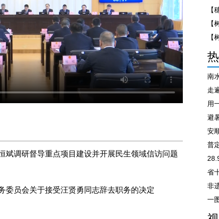
【
热
南
走遍
避
安
普
恒斌调研督导重点项目建设并开展民生领域信访问题
28
非
务委员会关于接受汪贤勇同志辞去职务的决定
视