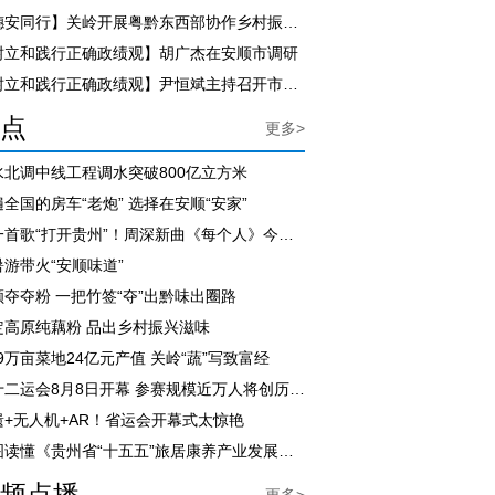
【穗安同行】关岭开展粤黔东西部协作乡村振兴干部培训
树立和践行正确政绩观】胡广杰在安顺市调研
【树立和践行正确政绩观】尹恒斌主持召开市政府党组（扩大）会议
点
更多>
水北调中线工程调水突破800亿立方米
全国的房车“老炮” 选择在安顺“安家”
用一首歌“打开贵州”！周深新曲《每个人》今日上线
暑游带火“安顺味道”
顺夺夺粉 一把竹签“夺”出黔味出圈路
定高原纯藕粉 品出乡村振兴滋味
.9万亩菜地24亿元产值 关岭“蔬”写致富经
省十二运会8月8日开幕 参赛规模近万人将创历届之最
遗+无人机+AR！省运会开幕式太惊艳
一图读懂《贵州省“十五五”旅居康养产业发展规划》
频点播