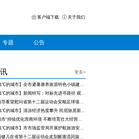
客户端下载
关于我们
专题
公告
讯
更多>
【21℃的城市】全市避暑康养旅居特色小镇建设现场推进会召开
【21℃的城市】新闻特写：对标先进寻路径 观摩交流促提升
市领导看望慰问省第十二届运动会安顺足球项目参赛队员
【21℃的城市】清凉经济热度攀升 民宿旅居新业态赋能乡村振兴
安顺市“持续优化营商环境 不断培育壮大经营主体”工作成效新闻发布会举行
【21℃的城市】市市场监管局开展护航旅游安全百日行动集中专项检查
安顺健儿在省第十二届运动会皮划艇激流回旋比赛中斩获三金