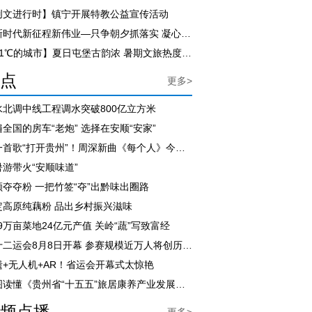
创文进行时】镇宁开展特教公益宣传活动
【新时代新征程新伟业—只争朝夕抓落实 凝心聚力促发展】尹恒斌到紫云自治县调研
【21℃的城市】夏日屯堡古韵浓 暑期文旅热度飙升
点
更多>
水北调中线工程调水突破800亿立方米
全国的房车“老炮” 选择在安顺“安家”
用一首歌“打开贵州”！周深新曲《每个人》今日上线
暑游带火“安顺味道”
顺夺夺粉 一把竹签“夺”出黔味出圈路
定高原纯藕粉 品出乡村振兴滋味
.9万亩菜地24亿元产值 关岭“蔬”写致富经
省十二运会8月8日开幕 参赛规模近万人将创历届之最
遗+无人机+AR！省运会开幕式太惊艳
一图读懂《贵州省“十五五”旅居康养产业发展规划》
频点播