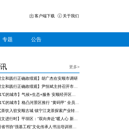
客户端下载
关于我们
专题
公告
讯
更多>
树立和践行正确政绩观】胡广杰在安顺市调研
【树立和践行正确政绩观】尹恒斌主持召开市政府党组（扩大）会议
【21℃的城市】气候+生态+服务 安顺经开区持续擦亮“避暑旅居”名片
【21℃的城市】格凸河景区推行 “黄码甲” 全员评价服务 游客满意度持续走高
新式茶饮入驻安顺古城 镇宁江龙茶探索产业转型新路径
【创文进行时】平坝区：“双向奔赴”暖人心 新就业群体担起城市治理新角色
贵州省书协“强基工程”文化传承人书法培训班（紫云站）开班