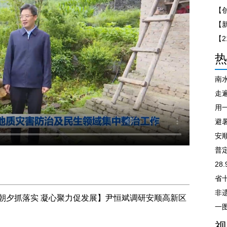
【
热
南
走遍
避
安
普
28
非
朝夕抓落实 凝心聚力促发展】尹恒斌调研安顺高新区
视