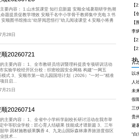
主要内容： 1.山水筑课堂 知行启新篇 安顺全域暑期研学热潮
.以命题提质促教学增效 安顺千名中小学骨干教师集中充电 3.书
 安顺图书馆推出“幼芽阅思悟行”幼儿阅读课堂 4.安顺小将勇
07月28日
20260721
热
的主要内容： 1、全市教研员培训暨理科提质专项研训活动
、市实验学校经开区分校：织密校园安全网格 构建“一网五
新模式 3、安顺市第一幼儿园国培计划（2026）“一对一”精准
目启...
人
07月21日
未
假
三
20260714
贵州
的主要内容： 1、全省中小学科学副校长研讨活动在我市举
普定中等职业学校：匠心育人结硕果 技能成才谱新篇 3、三年
韶华 因材施教硕果飘香 4、九龙山国际森林康养旅游度假区
“
技术...