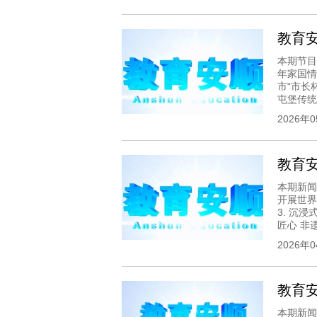
教育安顺
本期节目
年家国情
市“市长
屯堡传统.
2026年
教育安顺
本期新闻
开展世界
3. 沉
匠心 非遗.
2026年
教育安顺
本期新闻