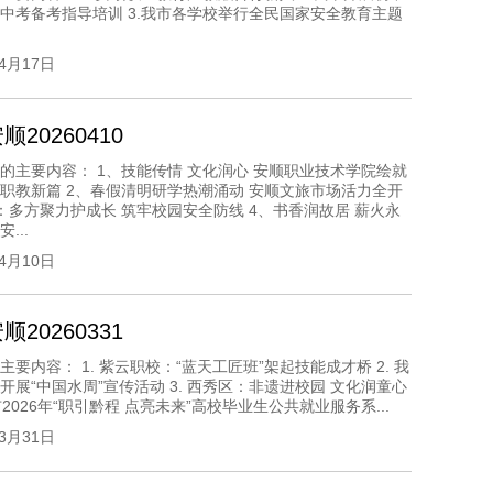
中考备考指导培训 3.我市各学校举行全民国家安全教育主题
04月17日
20260410
的主要内容： 1、技能传情 文化润心 安顺职业技术学院绘就
职教新篇 2、春假清明研学热潮涌动 安顺文旅市场活力全开
：多方聚力护成长 筑牢校园安全防线 4、书香润故居 薪火永
...
04月10日
20260331
主要内容： 1. 紫云职校：“蓝天工匠班”架起技能成才桥 2. 我
开展“中国水周”宣传活动 3. 西秀区：非遗进校园 文化润童心
市2026年“职引黔程 点亮未来”高校毕业生公共就业服务系...
03月31日