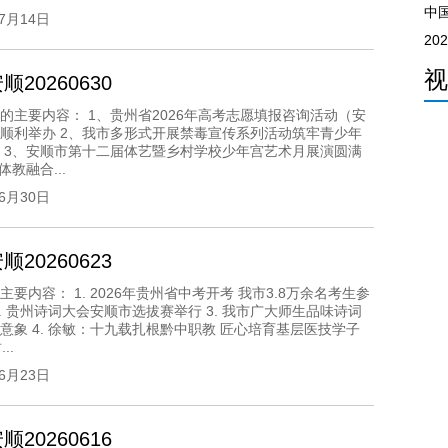
中
07月14日
2
视
20260630
的主要内容： 1、贵州省2026年高考志愿填报咨询活动（安
顺利举办 2、我市多形式开展禁毒宣传系列活动筑牢青少年
 3、安顺市第十二届体艺暨乡村学校少年宫艺术月展演圆满
体教融合...
06月30日
20260623
主要内容： 1. 2026年贵州省中考开考 我市3.8万余名考生参
2. 贵州诗词大会安顺市选拔赛举行 3. 我市广大师生品味诗词
意象 4. 徐敏：十九载扎根黔中职教 匠心培育基层医技学子
..
06月23日
20260616