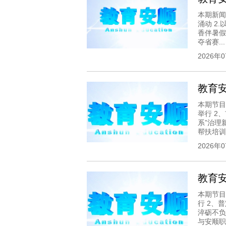
本期新闻
涌动 2
香伴暑假
夺省赛...
2026年
教育安顺
本期节目
举行 2
系”治理
帮扶培训项
2026年
教育安顺
本期节目
行 2、
淬砺不负
与安顺职业