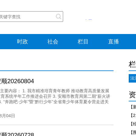
时政
社会
栏目
直播
栏
法
20260804
主要内容： 1. 我市精准培育青年教师 推动教育高质量发展
资
市教育系统半年工作推进会召开 3. 安顺市教育局第二期“薪火讲
 4. “奔跑吧·少年”暨“黔行少年”全省青少年体育夏令营走进关
08月04日
20260728