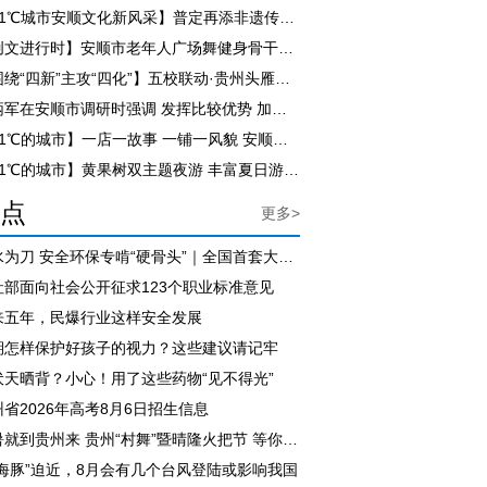
【21℃城市安顺文化新风采】普定再添非遗传承新阵地
【创文进行时】安顺市老年人广场舞健身骨干培训开班
【围绕“四新”主攻“四化”】五校联动·贵州头雁产业融合发展交流座谈会在经开区举办
李炳军在安顺市调研时强调 发挥比较优势 加快旅游业提质升级 为高质量发展提供坚实支撑
【21℃的城市】一店一故事 一铺一风貌 安顺古城活态传承焕发文旅新活力
【21℃的城市】黄果树双主题夜游 丰富夏日游玩体验
点
更多>
以水为刀 安全环保专啃“硬骨头”｜全国首套大倾角煤层无人化绿色开采专用装备在六盘水下线
社部面向社会公开征求123个职业标准意见
来五年，民爆行业这样安全发展
期怎样保护好孩子的视力？这些建议请记牢
伏天晒背？小心！用了这些药物“见不得光”
省2026年高考8月6日招生信息
避暑就到贵州来 贵州“村舞”暨晴隆火把节 等你来狂欢
白海豚”迫近，8月会有几个台风登陆或影响我国