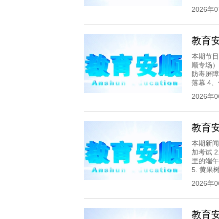
2026年
教育安顺
本期节目
顺专场）
防毒屏障
落幕 4、
2026年
教育安顺
本期新闻
加考试 
里的端午
5. 黄果树.
2026年
教育安顺