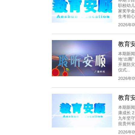
本期节目
职校幼儿
家奖学金
生考前心理
2026年
教育安顺
本期新闻
地“出圈”
开展防灾
仪式...
2026年
教育安顺
本期新闻
康成长 
九年坚守
批贵州省计
2026年