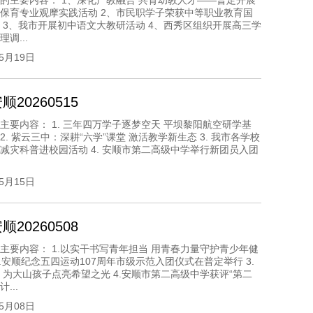
的主要内容： 1、深化产教融合 共育幼教人才——普定开展
保育专业观摩实践活动 2、市民职学子荣获中等职业教育国
 3、我市开展初中语文大教研活动 4、西秀区组织开展高三学
调...
05月19日
20260515
主要内容： 1. 三年四万学子逐梦空天 平坝黎阳航空研学基
 2. 紫云三中：深耕“六学”课堂 激活教学新生态 3. 我市各学校
减灾科普进校园活动 4. 安顺市第二高级中学举行新团员入团
05月15日
20260508
主要内容： 1.以实干书写青年担当 用青春力量守护青少年健
2.安顺纪念五四运动107周年市级示范入团仪式在普定举行 3.
 为大山孩子点亮希望之光 4.安顺市第二高级中学获评“第二
...
05月08日