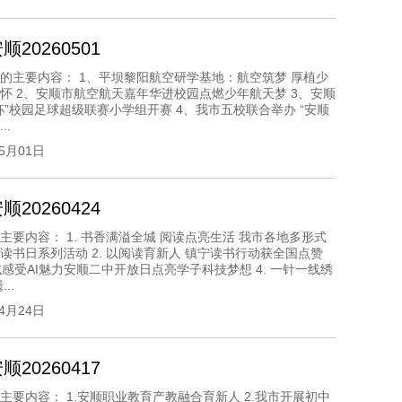
20260501
的主要内容： 1、平坝黎阳航空研学基地：航空筑梦 厚植少
怀 2、安顺市航空航天嘉年华进校园点燃少年航天梦 3、安顺
杯”校园足球超级联赛小学组开赛 4、我市五校联合举办 “安顺
..
05月01日
20260424
主要内容： 1. 书香满溢全城 阅读点亮生活 我市各地多形式
读书日系列活动 2. 以阅读育新人 镇宁读书行动获全国点赞
浸式感受AI魅力安顺二中开放日点亮学子科技梦想 4. 一针一线绣
..
04月24日
20260417
主要内容： 1.安顺职业教育产教融合育新人 2.我市开展初中