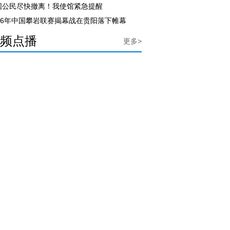
国公民尽快撤离！我使馆紧急提醒
026年中国攀岩联赛揭幕战在贵阳落下帷幕
频点播
更多>