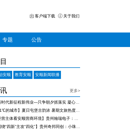
客户端下载
关于我们
专题
公告
目
治安顺
教育安顺
安顺新闻联播
讯
更多>
【新时代新征程新伟业—只争朝夕抓落实 凝心聚力促发展】尹恒斌到紫云自治县调研
【21℃的城市】夏日屯堡古韵浓 暑期文旅热度飙升
【经营主体看安顺营商环境】贵州翰瑞电子：政企同心书写发展新篇
【围绕“四新”主攻“四化”】贵州奇邦同创：小珠宝盒闯出大市场 带动乡邻家门口就业